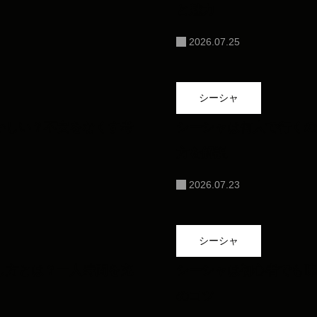
と魅力
2026.07.25
シーシャ
かしい？不安をなくす考
シーシャは何人で行くの
方を解説
2026.07.23
シーシャ
し方とは？一人時間を充
シーシャは初心者でも味
のコツ