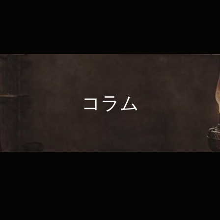
トップ
当店について
交
コラム