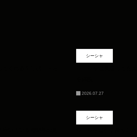
シーシャ
してくれる？サポート内
シーシャは長居しても大
を解説
2026.07.27
シーシャ
？空いている時間帯の見
シーシャは仕事帰りに向