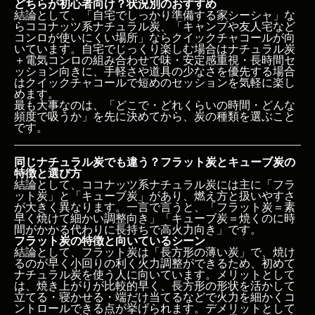
どちらが初心者向け？状況別のおすすめ
Q1. 初心者はどの炭から始めるのが一番おすすめで
結論として、「自宅でしっかり準備する家シーシャ」な
すか？
らココナッツ系ナチュラル炭、「キャンプや友人宅など
Q2. クイックチャコールは使わない方が良いです
コンロが使いにくい場所」ならクイックチャコールが向
か？
いています。自宅でじっくり楽しむ場合はナチュラル炭
Q3. 家シーシャで炭のサイズはどれを選べば良いで
＋電気コンロの組み合わせで味・安定感重視・長時間セ
すか？
ッション向きに、手軽さや道具の少なさを優先する場合
はクイックチャコールで短めのセッションを気軽に楽し
Q4. 炭の匂いが気になるのですが、どんな炭を選べ
めます。
ば良いですか？
最も大事なのは、「どこで・どれくらいの時間・どんな
Q5. フラット炭とキューブ炭、結局どちらが"正
頻度で吸うか」を先に決めてから、炭の種類を選ぶこと
解"なんですか？
です。
Q6. 炭はどのくらいの時間持ちますか？
Q7. シーシャ初心者が炭で失敗しないための一番の
同じナチュラル炭でも違う？フラット炭とキューブ炭の
コツは？
特徴と選び方
まとめ
結論として、ココナッツ系ナチュラル炭には主に「フラ
ット炭」と「キューブ炭」があり、燃え方と扱いやすさ
が大きく異なります。一言で言うと、「フラット炭＝素
早く焼けて細かい調整向き」「キューブ炭＝焼くのに時
間がかかる代わりに長持ちで高火力向き」です。
フラット炭の特徴と向いているシーン
結論として、フラット炭は「長方形の薄い炭」で、焼け
るのが早く小回りの利く火力調整ができるため、初めて
ナチュラル炭を使う人に向いています。メリットとして
は、焼き上がりが比較的早く、長方形の形状を活かして
立てる・寝かせる・端だけ当てるなどで火力を細かくコ
ントロールできる点が挙げられます。デメリットとして