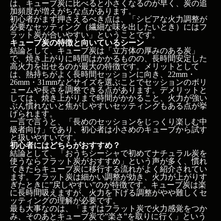
は、キューブ炭に比べると小さくなるのが早く、炭の追
加頻度が増えがちな点があります。
初心者がまず押さえるべき点は、「シビアな火力調整が
必要なセッティング（繊細な味を出したいとき）にはフ
ラット炭が合いやすい」ということです。
キューブ炭の特徴と向いているシーン
結論として、キューブ炭は「立方体の厚みのある炭」
で、焼き上がりに時間はかかるものの、長時間安定した
高火力を出せるのが最大の特徴です。メリットとして
は、熱持ちがよく長時間セッションに向き、22mm・
26mm・31mmなどサイズを選ぶことでセッションのボリ
ュームや長さを調整できる点があります。デメリットと
しては、焼き上がりまで時間がかかること、火力が強い
ぶん慣れないと焦がしやすいセッティングもある点が挙
げられます。
一言で言うと、「長めのセッションをじっくり楽しむ中
級者向け」であり、初心者は小さめのキューブから試す
と扱いやすいです。
初心者にはどちらがおすすめ？
結論として、「おうちシーシャで初めてナチュラル炭を
使うならフラット炭がおすすめ」という声が多く、慣れ
てきたらキューブ炭に移行する流れがよく紹介されてい
ます。フラット炭は細かい調整が効き、火力が上がりす
ぎたときに”戻しやすい”のが特徴です。キューブ炭は楽
に長時間吸えますが、火力を下げる調整がやや難しくセ
ッティングの理解が必要です。
最も大事なのは、「まずはフラット炭で火力感覚をつか
み、そのあとキューブ炭で”楽さ”を取りに行く」という