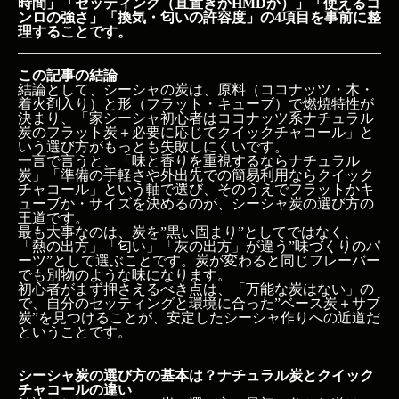
時間」「セッティング（直置きかHMDか）」「使えるコ
ンロの強さ」「換気・匂いの許容度」の4項目を事前に整
理することです。
この記事の結論
結論として、シーシャの炭は、原料（ココナッツ・木・
着火剤入り）と形（フラット・キューブ）で燃焼特性が
決まり、「家シーシャ初心者はココナッツ系ナチュラル
炭のフラット炭＋必要に応じてクイックチャコール」と
いう選び方がもっとも失敗しにくいです。
一言で言うと、「味と香りを重視するならナチュラル
炭」「準備の手軽さや外出先での簡易利用ならクイック
チャコール」という軸で選び、そのうえでフラットかキ
ューブか・サイズを決めるのが、シーシャ炭の選び方の
王道です。
最も大事なのは、炭を”黒い固まり”としてではなく、
「熱の出方」「匂い」「灰の出方」が違う”味づくりのパ
ーツ”として選ぶことです。炭が変わると同じフレーバー
でも別物のような味になります。
初心者がまず押さえるべき点は、「万能な炭はない」の
で、自分のセッティングと環境に合った”ベース炭＋サブ
炭”を見つけることが、安定したシーシャ作りへの近道だ
ということです。
シーシャ炭の選び方の基本は？ナチュラル炭とクイック
チャコールの違い