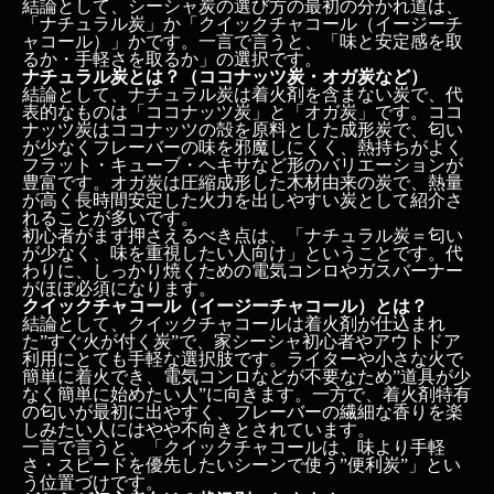
結論として、シーシャ炭の選び方の最初の分かれ道は、
「ナチュラル炭」か「クイックチャコール（イージーチ
ャコール）」かです。一言で言うと、「味と安定感を取
るか・手軽さを取るか」の選択です。
ナチュラル炭とは？（ココナッツ炭・オガ炭など）
結論として、ナチュラル炭は着火剤を含まない炭で、代
表的なものは「ココナッツ炭」と「オガ炭」です。ココ
ナッツ炭はココナッツの殻を原料とした成形炭で、匂い
この記事のポイント
が少なくフレーバーの味を邪魔しにくく、熱持ちがよく
今日のおさらい：要点3つ
フラット・キューブ・ヘキサなど形のバリエーションが
豊富です。オガ炭は圧縮成形した木材由来の炭で、熱量
この記事の結論
が高く長時間安定した火力を出しやすい炭として紹介さ
シーシャ炭の選び方の基本は？ナチュラル炭とクイッ
れることが多いです。
クチャコールの違い
初心者がまず押さえるべき点は、「ナチュラル炭＝匂い
が少なく、味を重視したい人向け」ということです。代
ナチュラル炭とは？（ココナッツ炭・オガ炭など）
わりに、しっかり焼くための電気コンロやガスバーナー
がほぼ必須になります。
クイックチャコール（イージーチャコール）とは？
クイックチャコール（イージーチャコール）とは？
どちらが初心者向け？状況別のおすすめ
結論として、クイックチャコールは着火剤が仕込まれ
同じナチュラル炭でも違う？フラット炭とキューブ炭
た”すぐ火が付く炭”で、家シーシャ初心者やアウトドア
の特徴と選び方
利用にとても手軽な選択肢です。ライターや小さな火で
簡単に着火でき、電気コンロなどが不要なため”道具が少
なく簡単に始めたい人”に向きます。一方で、着火剤特有
フラット炭の特徴と向いているシーン
の匂いが最初に出やすく、フレーバーの繊細な香りを楽
キューブ炭の特徴と向いているシーン
しみたい人にはやや不向きとされています。
初心者にはどちらがおすすめ？
一言で言うと、「クイックチャコールは、味より手軽
よくある質問
さ・スピードを優先したいシーンで使う”便利炭”」とい
う位置づけです。