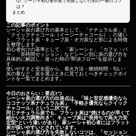
Q7. シーシャ初心者が炭で失敗しないための一番のコツ
は？
まとめ
この記事のポイント
シーシャ炭の選び方の基本として、「ナチュラル炭」と
「クイックチャコール（イージーチャコール）」の違い
と、フラット炭・キューブ炭・オガ炭など形による特徴
を整理します。
初心者向けの基準として、「家シーシャ」「カフェ・バ
ー」「長時間セッション」などシーン別に炭の選び方を
具体的に解説し、迷った時の”即決フロー”を提示しま
す。
使いやすさと安全面から、着火方法・燃焼時間・匂い・
灰の量など、炭を選ぶときに見ておくべきチェックポイ
ントを一覧でまとめます。
今日のおさらい：要点3つ
シーシャ炭の選び方の出発点は、「味と安定感優先なら
ココナッツ系ナチュラル炭」「手軽さ優先ならクイック
チャコール」という二択です。
同じナチュラル炭でも、フラット炭は”焼けるのが早くて
細かい火力調整向き”、キューブ炭は”長持ちで高火力安
定型”という違いがあり、家シーシャ初心者にはフラット
炭が扱いやすいとされています。
シーシャ炭の選び方を失敗しないコツは、「セッション