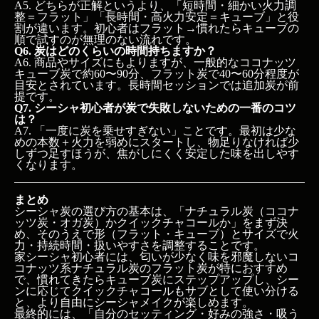
A5. どちらが正解というより、「短時間・細かい火力調
整＝フラット」「長時間・高火力安定＝キューブ」と役
割が違います。初心者はフラット→慣れたらキューブの
順で試すのが無理のない流れです。
Q6. 炭はどのくらいの時間持ちますか？
A6. 商品やサイズにもよりますが、一般的なココナッツ
キューブ炭で約60〜90分、フラット炭で40〜60分程度が
目安とされています。長時間セッションでは追加炭が前
提です。
Q7. シーシャ初心者が炭で失敗しないための一番のコツ
は？
A7. 「一度に炭を乗せすぎない」ことです。最初は少な
めの本数＋火力を弱めにスタートし、物足りなければ少
しずつ足すほうが、焦がしにくく安定した味を出しやす
くなります。
まとめ
シーシャ炭の選び方の基本は、「ナチュラル炭（ココナ
ッツ炭・オガ炭）かクイックチャコールか」をまず決
め、そのうえで形（フラット・キューブ）とサイズで火
力・持続時間・扱いやすさを調整することです。
家シーシャ初心者には、匂いが少なく味を邪魔しないコ
コナッツ系ナチュラル炭のフラット炭が特におすすめ
で、慣れてきたらキューブ炭にステップアップし、シー
ンに応じてクイックチャコールもサブとして使い分ける
と、より自由にシーシャメイクが楽しめます。
最終的には、「自分のセッティング・好みの強さ・吸う