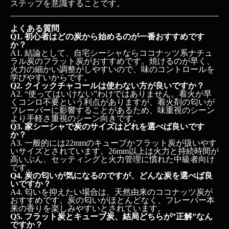
ステップを意識することです。
よくある質問
Q1. 初心者はどの炭から始めるのが一番おすすめです
か？
A1. 結論として、自宅シーシャならココナッツ系ナチュ
ラル炭のフラット炭がおすすめです。焼けるのが早く、
火力の細かい調整がしやすいので、味のコントロールを
学びやすいからです。
Q2. クイックチャコールは使わない方が良いですか？
A2. “使ってはいけない”わけではありません。着火が早
くコンロ不要という利点がありますが、着火剤の匂いが
フレーバーに影響することがあるため、味重視のシーン
より手軽さ重視のシーン向きです。
Q3. 家シーシャで炭のサイズはどれを選べば良いです
か？
A3. 一般的には22mmのキューブかフラット炭が扱いやす
いサイズとされています。26mm以上は火力と持続時間が
高いぶん、セッティングと火力管理に慣れた中級者向け
です。
Q4. 炭の匂いが気になるのですが、どんな炭を選べば良
いですか？
A4. 匂いを抑えたい場合は、天然由来のココナッツ炭が
おすすめです。炭の匂いがほとんどなく、フレーバー本
来の香りを楽しみやすいとされています。
Q5. フラット炭とキューブ炭、結局どちらが”正解”なん
ですか？