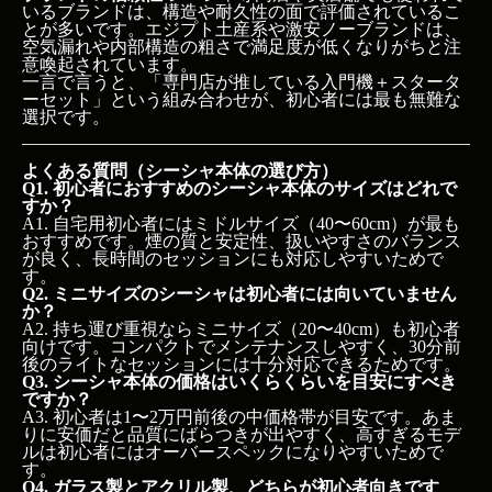
いるブランドは、構造や耐久性の面で評価されているこ
とが多いです。エジプト土産系や激安ノーブランドは、
空気漏れや内部構造の粗さで満足度が低くなりがちと注
意喚起されています。
一言で言うと、「専門店が推している入門機＋スタータ
ーセット」という組み合わせが、初心者には最も無難な
選択です。
よくある質問（シーシャ本体の選び方）
Q1. 初心者におすすめのシーシャ本体のサイズはどれで
すか？
A1. 自宅用初心者にはミドルサイズ（40〜60cm）が最も
おすすめです。煙の質と安定性、扱いやすさのバランス
が良く、長時間のセッションにも対応しやすいためで
す。
Q2. ミニサイズのシーシャは初心者には向いていません
か？
A2. 持ち運び重視ならミニサイズ（20〜40cm）も初心者
向けです。コンパクトでメンテナンスしやすく、30分前
後のライトなセッションには十分対応できるためです。
Q3. シーシャ本体の価格はいくらくらいを目安にすべき
ですか？
A3. 初心者は1〜2万円前後の中価格帯が目安です。あま
りに安価だと品質にばらつきが出やすく、高すぎるモデ
ルは初心者にはオーバースペックになりやすいためで
す。
Q4. ガラス製とアクリル製、どちらが初心者向きです