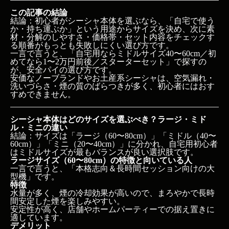
この記事の結論
結論：初心者がシーシャ本体を選ぶなら、「自宅で使う
か・持ち運ぶか」という用途からサイズを決め、次に素
材・分解のしやすさ・価格帯・セット内容をチェックす
る順番がもっとも失敗しにくい選び方です。
一言で言うと、「自宅用ならミドルサイズ40〜60cm／初
めてなら1〜2万円前後／スターターセット」で探すの
が、安全パイの選び方です。
安価なノーブランドやお土産系シーシャは、空気漏れ・
洗いづらさ・煙の質のばらつきが多く、初心者にはおす
すめできません。
シーシャ本体はどのサイズを選ぶべき？ラージ・ミド
ル・ミニの違い
結論：サイズは「ラージ（60〜80cm）」「ミドル（40〜
60cm）」「ミニ（20〜40cm）」に分かれ、自宅用初心者
はミドルサイズが最もバランスが良い選択肢です。
ラージサイズ（60〜80cm）の特徴と向いている人
一言で言うと、「本格志向＆長時間セッション向けの大
型機」です。
特徴
水量が多く、煙の冷却効果が高いので、まろやかで長時
間安定した煙を楽しみやすい。
安定性が高く、店舗やホームパーティーでの据え置きに
適しています。
デメリット