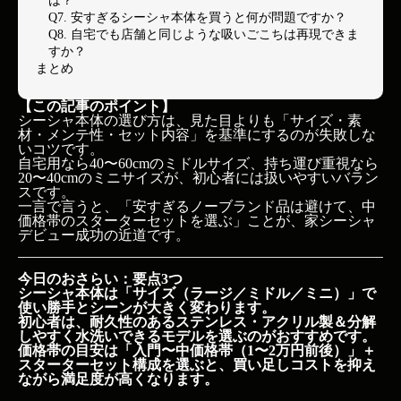
は？
Q7. 安すぎるシーシャ本体を買うと何が問題ですか？
Q8. 自宅でも店舗と同じような吸いごこちは再現できま
すか？
まとめ
【この記事のポイント】
シーシャ本体の選び方は、見た目よりも「サイズ・素
材・メンテ性・セット内容」を基準にするのが失敗しな
いコツです。
自宅用なら40〜60cmのミドルサイズ、持ち運び重視なら
20〜40cmのミニサイズが、初心者には扱いやすいバラン
スです。
一言で言うと、「安すぎるノーブランド品は避けて、中
価格帯のスターターセットを選ぶ」ことが、家シーシャ
デビュー成功の近道です。
今日のおさらい：要点3つ
シーシャ本体は「サイズ（ラージ／ミドル／ミニ）」で
使い勝手とシーンが大きく変わります。
初心者は、耐久性のあるステンレス・アクリル製＆分解
しやすく水洗いできるモデルを選ぶのがおすすめです。
価格帯の目安は「入門〜中価格帯（1〜2万円前後）」＋
スターターセット構成を選ぶと、買い足しコストを抑え
ながら満足度が高くなります。