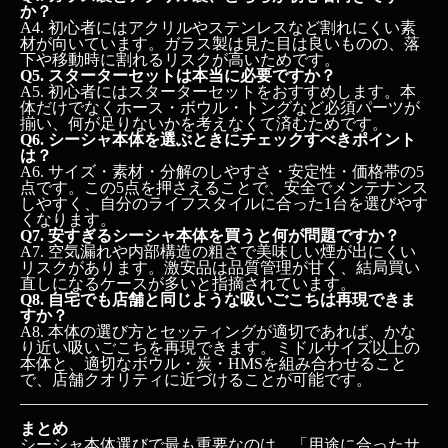
か？
A4. 初心者にはアクリルやステンレスなど割れにくい素
材が向いています。ガラス製は見た目は良いものの、落
下や移動時に割れるリスクが高いためです。
Q5. スターターセットは本当に必要ですか？
A5. 初心者にはスターターセットをおすすめします。本
体だけでなくホース・ボウル・トングなど必須パーツが
揃い、何が足りないかを考えなくて済むためです。
Q6. シーシャ本体を選ぶときにチェックすべきポイント
は？
A6. サイズ・素材・分解のしやすさ・安定性・価格帯の5
点です。この5点を押さえることで、安全でメンテナンス
しやすく、自分のライフスタイルに合った1台を選びやす
くなります。
Q7. 安すぎるシーシャ本体を買うと何が問題ですか？
A7. 空気漏れや内部構造の粗さで美味しい煙が出にくい
リスクがあります。激安品は品質管理が甘く、結局買い
直しになるケースが多いと指摘されています。
Q8. 自宅でも店舗と同じような吸いごこちは再現できま
すか？
A8. 本体の選び方とセッティングが適切であれば、かな
り近い吸いごこちを再現できます。ミドルサイズ以上の
本体と、適切なボウル・炭・HMSを組み合わせること
で、店舗クオリティに近づけることが可能です。
まとめ
シーシャ本体選びで最も重要なのは、「用途に合ったサ