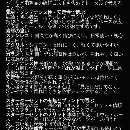
バーなど消耗品の継続コストも含めてトータルで考える
ことです。
素材・メンテナンス性・安定性で選ぶ
結論：初心者は「ステンレス・アクリルなど割れにくく
錆びにくい素材」「水洗いしやすい構造」「ベースが広
く安定したモデル」を選ぶのがおすすめです。
素材の違い
ステンレス：
耐久性が高く錆びにくい。日常使い・初心
者に向く。
アクリル・シリコン：
割れにくく、軽くて扱いやすい。
持ち運びにも適している。
ガラス：
見た目・煙の観察性は良いが、割れやすく扱い
に注意が必要。
メンテナンス性
分解でき、水洗いできることが理想で
す。分解しづらい構造だと汚れが溜まりやすく、味に悪
影響が出ます。
安定性
ベース部分が広く重心が低いモデルは倒れにく
く、安全性が高いとされています。
初心者がまず押さえるべき点は、「見た目だけでなく、
洗いやすさ・倒れにくさを必ずチェックすること」で
す。
スターターセットの有無とブランドで選ぶ
最も大事なのは、「初心者向けスターターセット＋信頼
できるブランドかどうか」を見ることです。
スターターセットのメリット
本体に加え、ボウル・ホー
ス・トング・炭・HMSなど必要なパーツが一式揃うた
め、買い足しが最小限で済みます。
ブランドの信頼性
シーシャ専門店や実店舗でも使われて