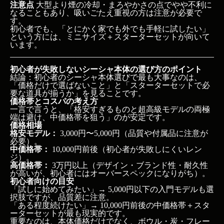
注意点
大型より煙の冷却・まろやかさの点でやや不利に
価格帯とコスパの考え方
なることもあり、吸いごたえ重視の方は注意が必要で
素材・メンテナンス性・安定性で選ぶ
す。
スターターセットの有無とブランドで選ぶ
初心者でも、「とにかく家でも外でも手軽に試したい」
よくある質問（シーシャ本体の選び方）
という方には、ミニサイズ＋スターターセットが向いて
います。
Q1. 初心者におすすめのシーシャ本体のサイズはど
れですか？
初心者が失敗しないシーシャ本体の選び方のポイント
Q2. ミニサイズのシーシャは初心者には向いていま
結論：初心者のシーシャ本体選びで最も大事なのは、
せんか？
「価格だけで選ばないこと」と「スターターセットで必
Q3. シーシャ本体の価格はいくらくらいを目安にす
要な道具が揃うか」を見ることです。
価格帯とコスパの考え方
べきですか？
一言で言うと、「格安すぎるものと超高級モデルの両極
Q4. ガラス製とアクリル製、どちらが初心者向きで
端は避け、中価格帯を狙う」のが安定です。
すか？
価格相場
Q5. スターターセットは本当に必要ですか？
格安モデル：
3,000円〜5,000円（品質や付属品に注意が
Q6. シーシャ本体を選ぶときにチェックすべきポイ
必要）。
ントは？
中価格帯：
10,000円前後（初心者が失敗しにくいレン
ジ）。
Q7. 安すぎるシーシャ本体を買うと何が問題です
高価格帯：
3万円以上（デザイン・ブランド性・耐久性
か？
が高いが、初心者にはオーバースペックになりがち）。
Q8. 自宅でも店舗と同じような吸いごこちは再現で
初心者向けの目安
きますか？
「試しに始めてみたい」→ 5,000円以下の入門モデルも選
まとめ
択肢ですが、品質差に注意。
「ある程度続けたい」→ 10,000円前後の中価格帯＋スタ
ーターセットが最も現実的です。
重要なのは、本体価格だけでなく、ボウル・炭・フレー