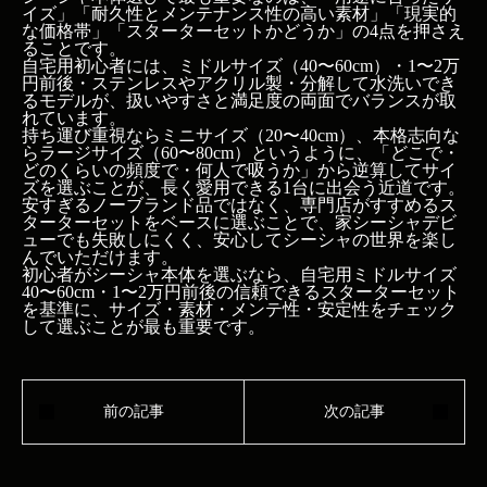
イズ」「耐久性とメンテナンス性の高い素材」「現実的
な価格帯」「スターターセットかどうか」の4点を押さえ
ることです。
自宅用初心者には、ミドルサイズ（40〜60cm）・1〜2万
円前後・ステンレスやアクリル製・分解して水洗いでき
るモデルが、扱いやすさと満足度の両面でバランスが取
れています。
持ち運び重視ならミニサイズ（20〜40cm）、本格志向な
らラージサイズ（60〜80cm）というように、「どこで・
どのくらいの頻度で・何人で吸うか」から逆算してサイ
ズを選ぶことが、長く愛用できる1台に出会う近道です。
安すぎるノーブランド品ではなく、専門店がすすめるス
ターターセットをベースに選ぶことで、家シーシャデビ
ューでも失敗しにくく、安心してシーシャの世界を楽し
んでいただけます。
初心者がシーシャ本体を選ぶなら、自宅用ミドルサイズ
40〜60cm・1〜2万円前後の信頼できるスターターセット
を基準に、サイズ・素材・メンテ性・安定性をチェック
して選ぶことが最も重要です。