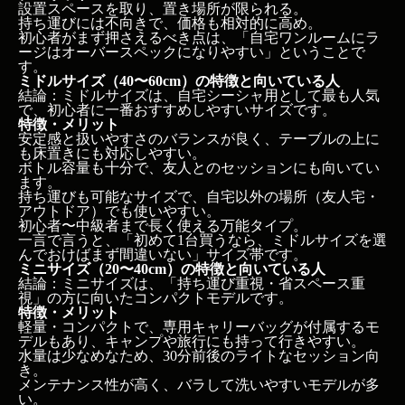
設置スペースを取り、置き場所が限られる。
持ち運びには不向きで、価格も相対的に高め。
初心者がまず押さえるべき点は、「自宅ワンルームにラ
ージはオーバースペックになりやすい」ということで
す。
ミドルサイズ（40〜60cm）の特徴と向いている人
結論：ミドルサイズは、自宅シーシャ用として最も人気
で、初心者に一番おすすめしやすいサイズです。
特徴・メリット
安定感と扱いやすさのバランスが良く、テーブルの上に
も床置きにも対応しやすい。
ボトル容量も十分で、友人とのセッションにも向いてい
ます。
持ち運びも可能なサイズで、自宅以外の場所（友人宅・
アウトドア）でも使いやすい。
【この記事のポイント】
初心者〜中級者まで長く使える万能タイプ。
一言で言うと、「初めて1台買うなら、ミドルサイズを選
今日のおさらい：要点3つ
んでおけばまず間違いない」サイズ帯です。
この記事の結論
ミニサイズ（20〜40cm）の特徴と向いている人
シーシャ本体はどのサイズを選ぶべき？ラージ・ミド
結論：ミニサイズは、「持ち運び重視・省スペース重
ル・ミニの違い
視」の方に向いたコンパクトモデルです。
特徴・メリット
軽量・コンパクトで、専用キャリーバッグが付属するモ
ラージサイズ（60〜80cm）の特徴と向いている人
デルもあり、キャンプや旅行にも持って行きやすい。
ミドルサイズ（40〜60cm）の特徴と向いている人
水量は少なめなため、30分前後のライトなセッション向
ミニサイズ（20〜40cm）の特徴と向いている人
き。
初心者が失敗しないシーシャ本体の選び方のポイント
メンテナンス性が高く、バラして洗いやすいモデルが多
い。