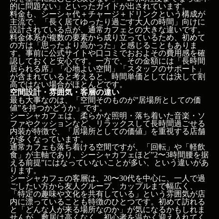
的に問題ない」といったガイドが出されています。
この記事のポイント
料金も、シーシャ代＋チャージ＋ドリンクという構成が
今日のおさらい：要点3つ
主流で、「長く居てゆったり過ごす大人の時間」向けに
この記事の結論
設計されている点が、通常カフェとの大きな違いです。
料金体系が複数の要素から成り立っているため、初めて
まとめ
の方は「思ったより高かった」と感じることもありま
す。事前に公式サイトや口コミでおおよその費用感を確
シーシャカフェと通常カフェの基本的な違いは？
認しておくと安心です。一方で、その金額には「長時間
居られる席」「心地よい空間」「スタッフのサポート」
提供メニューとサービスの違い
が含まれていると考えると、時間単価としては決して割
滞在時間の前提と料金体系の違い
高ではない場合がほとんどです。
空間設計・雰囲気・客層の違い
空間設計・雰囲気・客層の違い
最も大事なのは、「空間そのものが”居場所としての価
シーシャカフェと通常カフェの違いを踏まえた利用シ
値”を持つかどうか」です。
ーン別の選び方は？
シーシャカフェは、柔らかな照明・落ち着いた音楽・ソ
ファやクッションなど、リラックスして長時間過ごせる
一人で作業・読書をするときの選び分け
内装が特徴で、「居場所としての価値」を重視する店舗
デート・深い会話・夜のチルタイムに向くのは？
が多くなっています。
通常カフェも落ち着ける空間ですが、「回転」や「軽飲
初めてのシーシャ体験や非喫煙者にはどちらが良い
食」が主軸であり、シーシャカフェほど”2〜3時間腰を据
か
える前提”にはなっていないことが多い、という違いがあ
よくある質問
ります。
シーシャカフェの客層は、20〜30代を中心に、一人で過
Q1. シーシャカフェと普通のカフェの一番大きな違
ごしたい方から友人グループ、カップルまで幅広く、
「特定の趣味や文化を共有している」という雰囲気が店
いは何ですか？
内に漂っていることも特徴のひとつです。初めて訪れる
Q2. 作業するだけなら普通のカフェの方が良いです
と「どんな人が来る場所なのか」が気になるかもしれま
か？
せんが、敷居は高くなく、初心者を温かく迎え入れてく