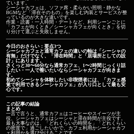
ています。
シーシャカフェは、ソファ席・柔らかい照明・静かな
BGMなど「滞在そのもの」を楽しむ内装とサービスが整
っているのが大きな違いです。
作業・読書・一人時間・デートなど、利用シーンごとに
「カフェが向くとき／シーシャカフェが向くとき」を切
り分けて選ぶと失敗しません。
今日のおさらい：要点3つ
シーシャカフェと通常カフェの違いの軸は「シーシャの
有無」だけでなく、「滞在時間」と「居場所としての設
計」にあります。
さくっと30〜60分なら通常カフェ、1〜2時間じっくり話
したい・一人で整いたいならシーシャカフェが向きま
す。
初めてシーシャを体験したい非喫煙者には、「カフェ感
覚で利用できるシーシャカフェ」が入り口として最も安
心です。
この記事の結論
まとめ
一言で言うと、通常カフェはコーヒーやスイーツが主
役、シーシャカフェはシーシャと滞在時間が主役です。
最も大事なのは、「どれくらいの時間を」「どれくらい
の密度で」過ごしたいかで、カフェ利用かシーシャカフ
ェ利用かを選び分けることです。