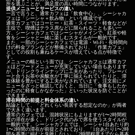
所を選ぶことが、満足度の高い時間につながります。
提供メニューとサービスの違い
一言で言うと、通常カフェは「飲食中心」、シーシャカ
フェは「シーシャ＋飲み物」という構成です。
通常カフェではコーヒー・紅茶・スイーツ・軽食などが
主役で、喫煙はテラス席などに限られることも多い一
方、シーシャカフェではシーシャがメインで、紅茶や軽
食をシーシャと一緒に楽しむスタイルが一般的です。
また、一部のシーシャカフェでは電源・Wi-Fi・長時間向
けの料金プランなどが整備されており、「作業カフェ」
としての役割も兼ねるケースが増えている点が特徴で
す。
メニューの幅という面では、シーシャカフェは通常カフ
ェほどフードメニューが充実していない場合もあります
が、ドリンクラインナップに工夫があったり、フレーバ
ーと合うお茶や炭酸水が丁寧に揃えられていたりと、滞
在体験を豊かにする工夫がなされています。注文前にメ
ニューをざっと確認しておくと、当日に「食事もしたか
ったのに軽食しかなかった」といった状況を防ぐことが
できます。
滞在時間の前提と料金体系の違い
結論として、「どれくらい長居する想定なのか」が両者
で大きく違います。
通常のカフェでは、混雑状況にもよりますが1〜2時間程
度の滞在が多く、ドリンク代のみで席を使うスタイルが
シーシャカフェと通常カフェはどう違う？滞在時間・
一般的です。シーシャカフェでは、シーシャ1台あたり約
空間・料金を徹底比較
1〜2時間の滞在が前提とされており、「1台あたり1〜2時
間を基準に組むと失敗しない」「2時間程度までなら基本