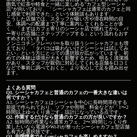
囲気で紅茶や軽食と一緒に楽しめる”カフェ型シーシャ
店”が向いており、「シーシャカフェは通常のカフェと同
じ感覚で利用できた」という体験談もあります。
こうした店舗では、スタッフが吸い方や滞在時間の目
安、体調への配慮まで丁寧に案内してくれることが多
く、「まずはカフェ寄りのシーシャ店で慣れてから、バ
ー寄りの店舗にステップアップする」という流れもおす
すめされています。
ノンニコチンフレーバーを取り扱うシーシャカフェも増
えており、「タバコは吸わないけどシーシャは試してみ
たい」という方にとっての選択肢が広がっています。初
めての体験は環境が大きく影響するため、明るく清潔感
があり、スタッフが親切に対応してくれる店舗を口コミ
などで事前に調べておくと、より安心して足を踏み出せ
ます。
よくある質問
Q1. シーシャカフェと普通のカフェの一番大きな違いは
何ですか？
A1. シーシャカフェはシーシャを中心に長時間滞在する
前提で作られており、ソファや照明、料金などが「1〜2
時間以上ゆっくり過ごす」設計になっている点です。
Q2. 作業するだけなら普通のカフェの方が良いですか？
A2. 短時間の作業なら通常カフェ、2〜3時間じっくり作
業したいなら電源やWi-Fiが整ったシーシャカフェ型店舗
も有力な選択肢です。
Q3. 非喫煙者でもシーシャカフェを楽しめますか？