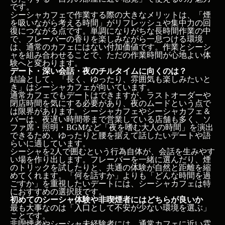
です。
シーシャカフェで作業する際の大きなメリットは、「煙
を吸いながら考える時間」がリフレッシュや集中力の回
復につながる点です。単調になりがちな長時間作業の中
で、フレーバーの香りを楽しみながら一息つける環境
は、通常のカフェにはない付加価値です。作業とシーシ
ャを組み合わせることで、ただの作業時間が心地よい体
験へと変わります。
デート・深い会話・夜のチルタイムに向くのは？
結論として、「長く、ゆったり、雰囲気も楽しみたいと
き」はシーシャカフェが向いています。
通常カフェでもデートはできますが、ラストオーダーや
閉店時間を気にする必要があり、夜のムードという点で
は限界があります。シーシャカフェやシーシャカフェ＆
バーは、夜遅い時間帯まで営業している店舗も多く、ソ
ファ席・照明・BGMなど「夜を嗜む大人の時間」を演出
できるため、ゆったりと腰を据えて話したいデートや語
らいに適しています。
シーシャを2人で囲むという行為自体が、会話を生みやす
い場を作り出します。フレーバーを一緒に選んだり、煙
のトリックを試したりと、共通の体験が自然と距離を縮
めてくれます。「何を話すか」よりも「どんな時間を過
ごすか」を重視したいデートには、シーシャカフェは特
におすすめの選択肢です。
初めてのシーシャ体験や非喫煙者にはどちらが良いか
最も大事なのは「入口として不安が少ない環境を選ぶ」
ことです。
非喫煙者やシーシャ未経験者には、通常カフェに近い雰