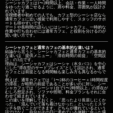
シーシャカフェは1〜2時間以上、会話・作業・一人時間
をゆったり過ごせるように、席や料金、雰囲気が設計さ
れています。
非喫煙者や初めての人でも、カフェ型のシーシャ店なら
通常カフェに近い感覚で利用しやすく、スタッフのサポ
ートも得やすいです。
デートや長時間の語らいにはシーシャカフェ、一時的な
作業や打ち合わせには通常カフェ、と役割を分けるのが
賢い使い方です。
シーシャカフェと通常カフェの基本的な違いは？
結論から言うと、シーシャカフェと通常カフェの基本的
な違いは「提供メニュー」「滞在時間の前提」「空間設
計」の3点です。
理由は、シーシャカフェはシーシャ（水タバコ）を中心
にした”滞在型のサードプレイス”として設計され、通常
カフェとは前提となる時間軸も楽しみ方も異なるからで
す。
例えば、通常カフェでは「1〜2杯のコーヒー＋1時間程度
の滞在」が暗黙の前提であることが多いのに対し、シー
シャカフェでは「シーシャ1台で1〜2時間以上」の滞在が
むしろ想定され、ソファや照明、料金プランもそれに合
わせて組まれています。
この違いを理解しておくと、「思ったより長居しにくか
った」「混んでいて落ち着けなかった」といったミスマ
ッチを防ぐことができます。どちらが優れているという
話ではなく、自分がその日に求めている体験に合った場