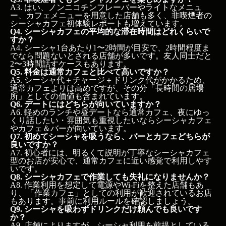
A3. はい、ノンニコチンフレーバーやライトなメニュ
ー、カフェメニューを用意した店舗も多く、非喫煙者の
シーシャカフェ初体験レポートも増えています。
Q4. シーシャカフェの平均的な滞在時間はどれくらいで
すか？
A4. シーシャ1台あたり1〜2時間が目安で、2時間程度ま
でなら問題ないとされる店舗が多いです。友人同士だと
2〜3時間話すケースもあります。
Q5. 料金は通常カフェと比べて高いですか？
A5. シーシャ代＋チャージ＋ドリンク代がかかるため、
通常カフェよりは高めですが、その分「長時間の居場
所」としての価値も含まれています。
Q6. デートにはどちらが向いていますか？
A6. 軽めのランチや昼デートなら通常カフェ、夜にゆっ
くり話したい・雰囲気も重視したいならシーシャカフェ
やカフェ＆バーが向いています。
Q7. 初めてシーシャを吸うなら、バーとカフェどちらが
良いですか？
A7. 初心者には、明るくて説明が丁寧なシーシャカフェ
型のお店が安心で、通常カフェに近い感覚で利用しやす
いです。
Q8. シーシャカフェで作業しても失礼になりませんか？
A8. 作業利用を想定して電源やWi-Fiを整えた店舗もあ
り、「作業カフェ」としての利用が歓迎されているお店
もあります。事前に利用ルールを確認しましょう。
Q9. シーシャを吸わずドリンクだけ頼んでも良いです
か？
A9. 店舗によりますが、シーシャ利用を前提としている