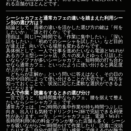
Q3. 非喫煙者でもシーシャカフェを楽しめますか？
れる店舗がほとんどです。
Q4. シーシャカフェの平均的な滞在時間はどれくら
いですか？
シーシャカフェと通常カフェの違いを踏まえた利用シー
Q5. 料金は通常カフェと比べて高いですか？
ン別の選び方は？
Q6. デートにはどちらが向いていますか？
結論として、両者の違いを活かした選び方の鍵は「何を
Q7. 初めてシーシャを吸うなら、バーとカフェどち
したいか」「誰と行くか」です。
らが良いですか？
理由は、同じ1〜2時間でも「作業に集中したい」「深い
Q8. シーシャカフェで作業しても失礼になりません
話をしたい」「初めてのシーシャを試したい」など目的
が違えば、向いている場所も変わるからです。
か？
具体例として、一人で仕事を進めたいなら電源とWi-Fiが
Q9. シーシャを吸わずドリンクだけ頼んでも良いで
あるカフェ型シーシャ店、久々の友人とゆっくり話した
すか？
いならソファが多いシーシャカフェ、短時間の打ち合わ
Q10. シーシャカフェと「シーシャバー」の違いは何
せなら通常カフェ、といったように使い分けると満足度
ですか？
が上がります。
「どちらが正解か」という問いに答えはなく、その日の
まとめ
気分や目的によって使い分けることが大切です。両方を
知っておくことで、状況に応じた柔軟な選択ができるよ
うになります。
一人で作業・読書をするときの選び分け
一言で言うと「短時間集中ならカフェ、腰を据えて整え
たいならシーシャカフェ」です。
通常カフェは、1〜2時間の集中作業や待ち時間つぶしに
向き、出入りも気軽でドリンク1〜2杯で完結できる利便
性があります。一方、シーシャカフェは、電源・Wi-Fi・
長時間利用OKの料金プランが整った店舗も多く、シーシ
ャを吸いながら2〜3時間かけて作業したり、読書に没頭
したりする「自分の部屋に近い感覚」で使えるのが魅力