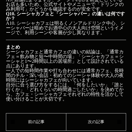
お店も多いため、公式サイトやメニューで「ドリンクの
み利用可」かどうかを確認するのが安全です。
Q10. シーシャカフェと「シーシャバー」の違いは何です
か？
A10. シーシャカフェは明るくノンアルドリンク中心、シ
ーシャバーは暗めでお酒中心の大人向け空間というイメ
ージで、利用シーンや客層が少し異なります。
まとめ
シーシャカフェと通常カフェの違いの結論は、「通常カ
フェ＝飲み物と短〜中時間の場」「シーシャカフェ＝シ
ーシャと1〜2時間以上の居場所」として設計されている
点にあります。
一人での短時間作業や打ち合わせには通常カフェ、長時
間のチル・深い会話・初めてのシーシャ体験や大人の夜
時間にはシーシャカフェが向いています。
自分に合う選び方をするには、「何をしたいか」「誰と
行くか」「どれくらいの時間過ごしたいか」を決めてか
ら、カフェ・シーシャカフェそれぞれの特性を活かして
使い分けることが大切です。