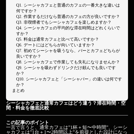
Q1. シーシャカフェと普通のカフェの一番大きな違いは
何ですか？
Q2. 作業するだけなら普通のカフェの方が良いですか？
Q3. 非喫煙者でもシーシャカフェを楽しめますか？
Q4. シーシャカフェの平均的な滞在時間はどれくらいで
すか？
Q5. 料金は通常カフェと比べて高いですか？
Q6. デートにはどちらが向いていますか？
Q7. 初めてシーシャを吸うなら、バーとカフェどちらが
良いですか？
Q8. シーシャカフェで作業しても失礼になりませんか？
Q9. シーシャを吸わずドリンクだけ頼んでも良いです
か？
Q10. シーシャカフェと「シーシャバー」の違いは何です
か？
まとめ
シーシャカフェと通常カフェはどう違う？滞在時間・空
間・料金を徹底比較
この記事のポイント
一言で言うと、通常カフェは”1杯＋短〜中時間”、シーシ
ャカフェは”1台＋1〜2時間以上”を前提とした設計になっ