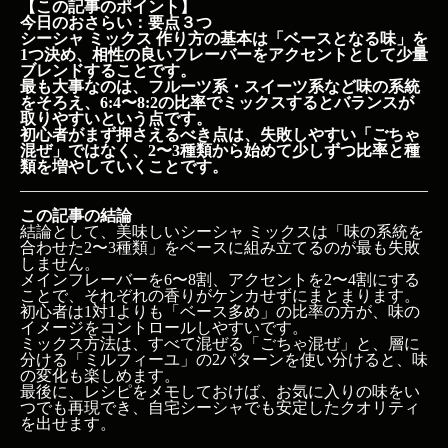
【この記事のポイント】
今日のおさらい：要点３つ
シーシャ ミックス 作り方の基本は「ベースとなる味」を
1つ決め、相性の良いフレーバーをアクセントとして少量
ブレンドすることです。
最も大事なのは、フルーツ系・スイーツ系など味の系統
をそろえ、6:4〜8:2の比率でミックスするとバランスが
取りやすいという点です。
初心者がまず押さえるべき点は、失敗しやすい「ごちゃ
混ぜ」ではなく、2〜3種類から始めて少しずつ比率と種
類を増やしていくことです。
この記事の結論
結論として、美味しいシーシャ ミックスは「味の系統を
合わせた2〜3種類」をベースに組み立てるのが最も失敗
しません。
メインフレーバーを6〜8割、アクセントを2〜4割にする
ことで、それぞれの香りがケンカせずにまとまります。
初心者は1対1よりも「ベース多め」の比率の方が、味の
イメージをコントロールしやすいです。
ミックス方法は、すべて混ぜる「ごちゃ混ぜ」と、層に
分ける「ミルフィーユ」の2パターンを使い分けると、味
の変化も楽しめます。
最後に、レシピをメモしておけば、お気に入りの味をい
つでも再現でき、自宅シーシャでも安定したクオリティ
を出せます。