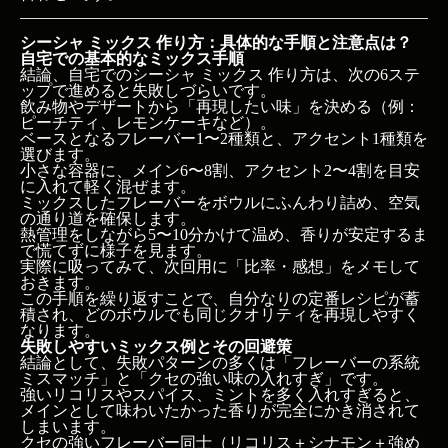
シーシャ ミックス 作り方：具体的な手順と注意点は？
自宅での基本的なミックス手順
結論、自宅でのシーシャ ミックス 作り方は、次の6ステ
ップで進めると失敗しづらいです。
飲み物やデザートから「再現したい味」を決める（例：
ピーチティ、レモンケーキなど）。
ベースとなるフレーバー1〜2種類と、アクセント1種類を
選びます。
小さな容器に、メイン6〜8割、アクセント2〜4割を目安
に入れて軽く混ぜます。
ミックスしたフレーバーをボウルにふんわり詰め、空気
の通り道を確保します。
熱管理をしながら5〜10分かけて温め、香りが安定するま
で慌てずに様子を見ます。
実際に吸ってみて、次回用に「比率・感想」をメモして
おきます。
この手順を繰り返すことで、自分なりの定番レシピが蓄
積され、どのボウルでも同じクオリティを再現しやすく
なります。
失敗しやすいミックス例とその回避策
結論として、失敗パターンの多くは「フレーバーの系統
ミスマッチ」と「クセの強い味の入れすぎ」です。
強いリコリスやスパイス、ミントを多く入れすぎると、
メインとして味わいたかった香りが完全にかき消されて
しまいます。
クセの強いフレーバー同士（リコリス＋シナモン＋強め