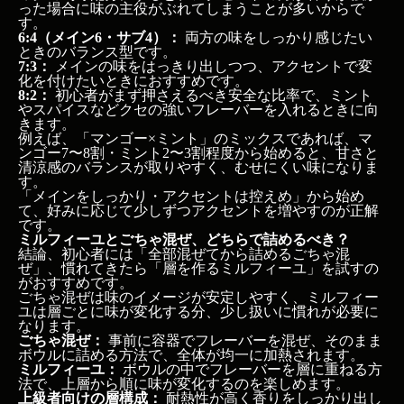
った場合に味の主役がぶれてしまうことが多いからで
す。
6:4（メイン6・サブ4）：
両方の味をしっかり感じたい
ときのバランス型です。
7:3：
メインの味をはっきり出しつつ、アクセントで変
化を付けたいときにおすすめです。
8:2：
初心者がまず押さえるべき安全な比率で、ミント
やスパイスなどクセの強いフレーバーを入れるときに向
きます。
例えば、「マンゴー×ミント」のミックスであれば、マ
ンゴー7〜8割・ミント2〜3割程度から始めると、甘さと
清涼感のバランスが取りやすく、むせにくい味になりま
す。
「メインをしっかり・アクセントは控えめ」から始め
て、好みに応じて少しずつアクセントを増やすのが正解
です。
ミルフィーユとごちゃ混ぜ、どちらで詰めるべき？
結論、初心者には「全部混ぜてから詰めるごちゃ混
ぜ」、慣れてきたら「層を作るミルフィーユ」を試すの
がおすすめです。
【この記事のポイント】
ごちゃ混ぜは味のイメージが安定しやすく、ミルフィー
今日のおさらい：要点３つ
ユは層ごとに味が変化する分、少し扱いに慣れが必要に
なります。
この記事の結論
ごちゃ混ぜ：
事前に容器でフレーバーを混ぜ、そのまま
シーシャ ミックス 作り方の基本は？
ボウルに詰める方法で、全体が均一に加熱されます。
シーシャ ミックス 作り方：具体的なコツと定番レシ
ミルフィーユ：
ボウルの中でフレーバーを層に重ねる方
ピは？
法で、上層から順に味が変化するのを楽しめます。
上級者向けの層構成：
耐熱性が高く香りをしっかり出し