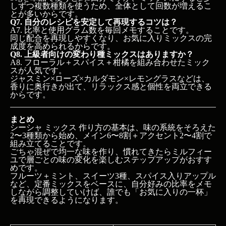
しずつ複数種類を使うため、全体として回数が増えるこ
とが多いからです。
Q7. 自分のレシピを安定して再現するコツは？
A7. 比率と使用グラム数を毎回メモすることです。
同じ配合を再現しやすくなり、お気に入りミックスの完
成度を高められるからです。
Q8. 上級者向けの変わり種ミックスはありますか？
A8. フローラル＋スパイス＋柑橘を組み合わせたミック
スが人気です。
ジャスミン×ローズ×カルダモン×レモングラスなどは、
香りに奥行きが出て、リラックス感と個性を両立できる
からです。
まとめ
シーシャ ミックス 作り方の基本は、味の系統をそろえた
2〜3種類から始め、メイン6〜8割＋アクセント2〜4割で
組み立てることです。
ごちゃ混ぜで均一な味を作り、慣れてきたらミルフィー
ユで層ごとの味の変化を楽しむステップアップがおすす
めです。
フルーツ＋ミント、スイーツ3種、スパイス入りアップル
など、定番ミックスをベースに、自分好みの比率をメモ
しながら調整していけば、誰でも「お気に入りの一杯」
を再現できるようになります。