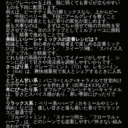
たいフレーバーを上段、熱に弱くても香りが立ちやすい
ベース＋アクセントの比率はどう決める？
ものを下段に配置します。
ミルフィーユとごちゃ混ぜ、どちらで詰めるべき？
例えば、ピーチティ風の3層ミックスなら、上からピー
美味しいシーシャ ミックスの定番レシピは？
チ、中段にベリー系、下段にアールグレイを敷くこと
シーシャ ミックス 作り方：具体的な手順と注意点
で、時間の経過とともに香りの変化が楽しめます。
は？
最も大事なのは、「まずはごちゃ混ぜで味の方向性を安
定させてから、次のステップとしてミルフィーユに挑戦
する」順番で進めることです。
自宅での基本的なミックス手順
美味しいシーシャ ミックスの定番レシピは？
失敗しやすいミックス例とその回避策
結論として、初心者から中級者まで楽しめる定番ミック
上級者向け：3層ミックスの考え方
スは「フルーツ＋ミント」「スイーツ3種」「スパイス入
よくある質問
りアップル」が鉄板です。
どれも味の系統がそろっていてイメージがしやすく、シ
ーンに応じて甘さや清涼感を調整しやすいからです。
Q1. シーシャ ミックスは何種類から始めるのが良
さっぱり系：
グレープ×ミント（7:3）や、レモン×ミン
い？
ト（6:4）は、爽快感重視で友人とシェアするときに人気
Q2. ミックスの比率は毎回変えた方が良いですか？
です。
Q3. ミントはどれくらい入れるのが無難ですか？
とことん甘い系：
バニラ×ミルク×キャラメルで甘党向け
のデザートシーシャを作れます（比率は4:3:3など）。
Q4. フルーツ系とスイーツ系を混ぜても大丈夫？
冬にぴったり系：
ダブルアップル×シナモン×キャラメル
Q5. ごちゃ混ぜとミルフィーユ、どちらが初心者向
は、甘さとスパイス感があり、寒い季節にぴったりで
き？
す。
Q6. ミックスするとフレーバーは節約できますか？
リラックス系：
ベリー系×ハーブ（カモミールやミント
Q7. 自分のレシピを安定して再現するコツは？
弱め）などは、優しい甘さと落ち着いた香りでリラック
Q8. 上級者向けの変わり種ミックスはありますか？
スに最適です。
「フルーツ＋ミント」「スイーツ同士」「フローラル＋
まとめ
ハーブ」は、どのシーンでも提案しやすい”外さない組み
合わせ”です。