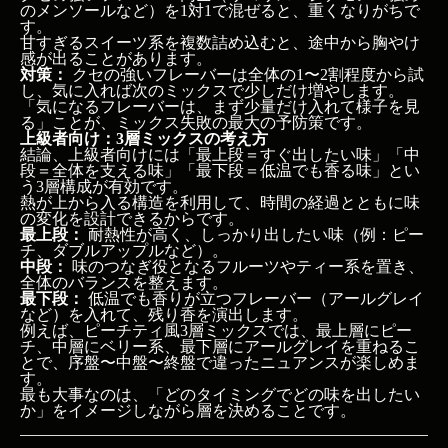
のメンソールなど）を1対1で混ぜると、重くなりがちで
す。
甘すぎるスイーツ系を複数詰め込むと、途中から胸やけ
感が出ることがあります。
対策：
クセの強いフレーバーは全体の1〜2割程度から試
し、気に入れば次のミックスで少しだけ増やします。
「気になるフレーバーは、まず少量だけ入れて様子を見
る」ことが、ミックス失敗の最大の予防策です。
上級者向け：3層ミックスの考え方
結論、上級者向けには「最上段＝すぐ出したい味」「中
段＝全体を支える味」「最下段＝低温でも香る味」とい
う3層構成が有効です。
熱が上から入る構造を利用して、時間の経過とともに味
の変化を設計できるからです。
最上段：
耐熱性が高く、しっかり出したい味（例：ピー
チ、ダブルアップルなど）。
中段：
味のつなぎ役となるフルーツやティー系を置き、
全体のバランスを整えます。
最下段：
低温でも香りが立つフレーバー（アールグレイ
など）を入れて、残り香を演出します。
例えば、ピーチティ風3層ミックスでは、最上層にピー
チ、中層にベリー系、最下層にアールグレイを重ねるこ
とで、序盤〜中盤〜終盤で違ったニュアンスが楽しめま
す。
最も大事なのは、「どのタイミングでどの味を出したい
か」をイメージしながら層を決めることです。