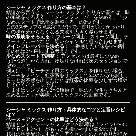
シーシャ ミックス 作り方の基本は？
結論から言うと、シーシャ ミックス 作り方の基本は「味
の系統をそろえる」「メインフレーバーを決める」「少
なめスタートで比率を調整する」の3つです。
この3ステップを意識するだけで、香りがぶつかったり、
何の味か分からなくなる失敗を大きく減らせます。
味の系統をそろえる：
フルーツ同士、スイーツ同士、テ
ィー＋フルーツなど、近いジャンルで組み合わせます。
メインフレーバーを決める：
一番感じたい味を6〜8割、
その他は2〜4割にする考え方です。
少なめスタートで調整：
アクセントは最初に少なめ
（1〜2割）から入れ、物足りなければ次のセッションで
増やします。
例えば、「ピーチティ風のミックス」を作りたい場合、
ピーチをメイン、紅茶系をサブとして6:4や7:3から試し、
もっとお茶感を出したければ紅茶の比率を少しずつ増や
していくイメージです。
「まずはシンプルな2〜3種類で、味の方向性をきちんと
決めること」が美味しいミックスへの近道です。
シーシャ ミックス 作り方：具体的なコツと定番レシピ
は？
ベース＋アクセントの比率はどう決める？
結論として、シーシャ ミックスの比率は「メイン6〜8：
アクセント2〜4」がもっとも扱いやすい黄金比です。
1対1の均等配分にすると、アクセントの方が香りが強か