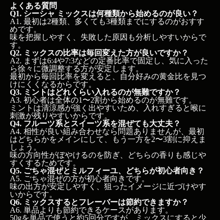
よくある質問
Q1. シーシャ ミックスは何種類から始めるのが良い？
A1. 最初は2種類、多くても3種類までにするのがおすす
めです。
味を把握しやすく、失敗した原因も分析しやすいからで
す。
Q2. ミックスの比率は毎回変えた方が良いですか？
A2. まずは6:4や7:3などの定番比率で固定し、気に入った
ら徐々に微調整する方が安定します。
最初から毎回比率を変えると、自分好みの黄金比を見つ
けにくくなるからです。
Q3. ミントはどれくらい入れるのが無難ですか？
A3. 初心者は全体の1〜2割から始めるのが無難です。
ミントは清涼感が強く出やすいため、入れすぎると喉に
刺激が残りやすいからです。
Q4. フルーツ系とスイーツ系を混ぜても大丈夫？
A4. 相性が良い組み合わせなら問題ありませんが、最初
はどちらかをメインにして、もう一方を2〜3割に抑えま
しょう。
味の方向性がぼやけるのを防ぎ、どちらの香りも感じや
すくするためです。
Q5. ごちゃ混ぜとミルフィーユ、どちらが初心者向き？
A5. ごちゃ混ぜの方が初心者向きです。
味の出方が安定しやすく、狙ったイメージに近づけやす
いからです。
Q6. ミックスするとフレーバーは節約できますか？
A6. 単品よりも節約できるケースがあります。
50gを単品で使うと約5回分ですが、ミックスにすると少