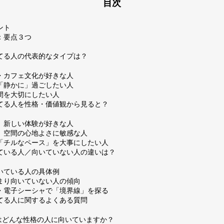
目次
ント
：要点３つ
てる人の代表的なタイプは？
・カフェ文化が好きな人
「静かに」過ごしたい人
間を大切にしたい人
てる人を性格・価値観から見ると？
、新しい体験が好きな人
、空間の心地よさに敏感な人
「チルなペース」を大事にしたい人
ている人／向いていない人の違いは？
いている人の具体例
まり向いていない人の傾向
・電子シーシャで「境界線」を探る
てる人に関するよくある質問
ャはどんな性格の人に向いていますか？