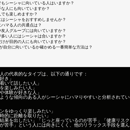
者でもシーシャに向いている人はいますか？
苦手な人にも向いていますか？
な人でも楽しめますか？
人にはシーシャをおすすめしませんか？
ャにハマる人の共通点は？
ルや友人グループには向いていますか？
スが多い人にはシーシャは合いますか？
」だけが目的の人にも向いていますか？
シャが自分に向いているか確かめる一番簡単な方法は？
人の代表的なタイプは、以下の通りです：
好き」
着いて話したい人」
を楽しみたい人」
や体験が好きな人」
ような傾向のある人がシーシャにハマりやすいと分析されてい
ンをゆっくり楽しみたい」
時的に距離を取りたい」
結果を出したい」「じっと座っているのが苦手」「健康リスク
が苦手」という人には向きにくく、他のリラックス手段を選ん