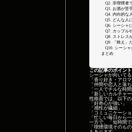
Q2. 非喫煙
Q3. お酒が
Q4. 内向的
Q5. どんな
Q6. シーシ
Q7. カップ
Q8. ストレ
Q9. 「映え
Q10. シー
まとめ
この記事のポイント
シーシャが向いてる
「香り好き・アロマ
「仲間や恋人と落ち
「一人でチルな時間
「新しいカルチャー
性格面では、以下の
「好奇心が強い」
「感性が繊細」
「コミュニケーショ
「忙しい毎日から一
一方で、「短時間で
「喫煙環境そのもの
もあります。