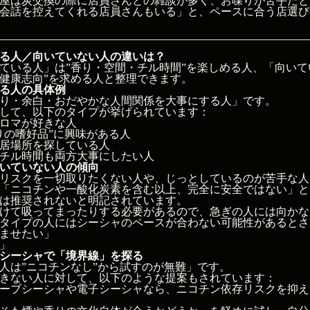
屋は炭交換の際に店員さんとの雑談が多く、お喋りが苦手だと
会話を控えてくれる店員さんもいる」と、ペースに合う店選び
る人／向いていない人の違いは？
ている人」は”香り・空間・チル時間”を楽しめる人、「向いて
健康志向”を求める人と整理できます。
る人の具体例
り・余白・おだやかな人間関係を大事にする人」です。
して、以下のタイプが挙げられています：
ロマが好きな人
りの嗜好品”に興味がある人
居場所を探している人
チル時間も両方大事にしたい人
いていない人の傾向
リスクを一切取りたくない人や、じっとしているのが苦手な人
「ニコチンや一酸化炭素を含む以上、完全に安全ではない」と
は推奨されないと明記されています。
かけて吸ってまったりする必要があるので、急ぎの人には向か
タイプの人にはシーシャのペースが合わない可能性があるとさ
ませたい」
」
シーシャで「境界線」を探る
人は”ニコチンなし”から試すのが無難」です。
きない人に対して、以下のような提案もされています：
ーブシーシャや電子シーシャなら、ニコチン依存リスクを抑え