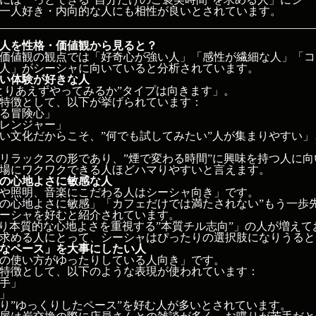
一人好き・内向的な人にも相性が良いとされています。
人を性格・価値観から見ると？
価値観の観点では「好奇心が強い人」「感性が繊細な人」「コ
人」がシーシャに向いていると分析されています。
い体験が好きな人
とりあえずやってみるか”タイプは向きます」。
特徴として、以下が挙げられています：
る冒険心」
レンジャー」
い文化だからこそ、”何でも試してみたい”人が集まりやすい
リラックスの形であり、”煙で変わる時間”に興味を持つ人に
場にワクワクできる人ほどハマりやすいと言えます。
の心地よさに敏感な人
や照明、音楽にこだわる人はシーシャ向き」です。
の心地よさに敏感」「カフェだけでは満たされない”もう一歩
ーシャを好むと紹介されています。
より本質的な心地よさを重視する”本質チル志向”」の人が増え
求める人にとって、シーシャはぴったりの選択肢になりうると
なペース」を大事にしたい人
の使い方がゆったりしている人向き」です。
特徴として、以下のような表現が使われています：
手」
」
り”ゆっくりしたペース”を好む人が多いとされています。