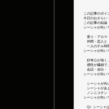
この記事のポイ
今日のおさらい
この記事の結論
シーシャが向い
香り・アロマ
仲間・恋人と
一人のチル時
シーシャが向い
好奇心が強く
感性が繊細で
会話・余白・
シーシャが向い
シーシャが向
シーシャがあ
ノンニコチン
シーシャが向い
Q1. シーシ