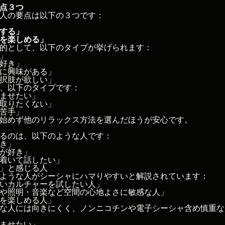
点３つ
人の要点は以下の３つです：
する」
を楽しめる」
的として、以下のタイプが挙げられます：
」
好き」
に興味がある」
択肢が欲しい」
、以下のタイプです：
ませたい」
取りたくない」
苦手」
始めず他のリラックス方法を選んだほうが安心です。
るのは、以下のような人です：
き」
が好き」
着いて話したい」
」と感じる人
ような人がシーシャにハマりやすいと解説されています：
いカルチャーを試したい人」
や照明・音楽など空間の心地よさに敏感な人」
を楽しめる人」
な人には向きにくく、ノンニコチンや電子シーシャ含め慎重な
ませたい」