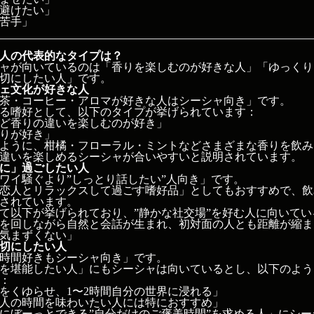
避けたい」
苦手」
人の代表的なタイプは？
ャが向いているのは「香りを楽しむのが好きな人」「ゆっくり
切にしたい人」です。
ェ文化が好きな人
茶・コーヒー・アロマが好きな人はシーシャ向き」です。
る嗜好として、以下のタイプが挙げられています：
ど香りの違いを楽しむのが好き」
りが好き」
ように、柑橘・フローラル・ミントなどさまざまな香りを飲み
違いを楽しめるシーシャが合いやすいと説明されています。
に」過ごしたい人
ワイ騒ぐより”しっとり話したい”人向き」です。
恋人とリラックスして過ごす嗜好品」としてもおすすめで、飲
されています。
て以下が挙げられており、”静かな社交場”を好む人に向いて
を回しながら自然と会話が生まれ、初対面の人とも距離が縮ま
気まずくない」
切にしたい人
時間好きもシーシャ向き」です。
を堪能したい人」にもシーシャは向いているとし、以下のよう
：
をくゆらせ、1〜2時間自分の世界に浸れる」
人の時間を味わいたい人には特におすすめ」
にぼーっとできる”自分だけのご褒美時間”を求める人」にシ