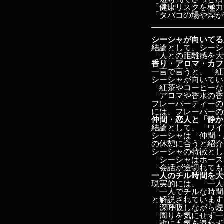
「健康リスクを極力
「タバコの場や煙が
シーシャが向いてる
結論として、シーシ
「人との距離感を大
香り・アロマ・カフ
一言で言うと、「紅
シーシャが向いてい
「紅茶やコーヒーな
「アロマや香水の香
フレーバーティーの
には、フレーバーの
仲間・恋人と「静か
結論として、「ワイ
シーシャは「仲間・
の休憩に合うと紹介
シーシャの特徴とし
「シーシャはホース
「会話が途切れても
一人のチル時間を大
現実的には、「一人
「一人でチルな時間
と解説されています
「深呼吸しながら煙
「周りを気にせず一
「誰にも気を遣わず