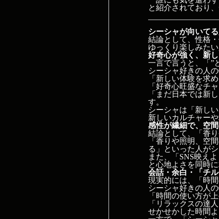
と紹介されており、
シーシャが向いてる
結論として、性格・
ゆっくり楽しみたい
好奇心が強く、新し
一言で言うと、「”
シーシャ好きの人の
「新しい体験を求め
「好奇心旺盛なチャ
「まだ日本では新し
す。
シーシャは「新しい
新しいカルチャーや
感性が繊細で、空間
結論として、「香り
「香りや照明、空間
る」といった人がシ
また、「SNS映え
と心地よさを同時に
会話・余白・「チル
現実的には、「時間
シーシャ好きの人の
「時間の使い方が上
「リラックスの達人
せかせかした時間よ