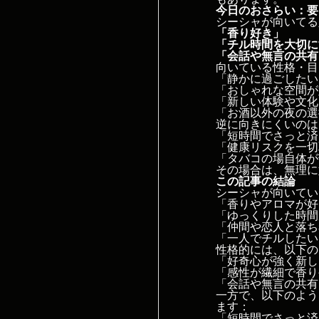
今日のおさらい：要
シーシャが向いてる
「香り好き」
「チル時間を大切に
「会話や無言の共有
向いている性格・目
「静かに過ごしたい
「おしゃれな空間が
「新しい体験や文化
「お酒以外の夜の選
逆に向きにくいのは
「短時間でさっと済
「健康リスクを一切
「タバコの場自体が
その場合は、無理に
この記事の結論
シーシャが向いてい
「香りやアロマが好
「ゆっくりした時間
「仲間や恋人と落ち
「一人でチルしたい
性格的には、以下の
「好奇心が強く新し
「感性が繊細で香り
「会話や無言の共有
一方で、以下のよう
ます：
「短時間でさっと済