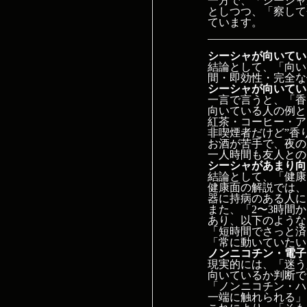
一方で、「シーシャ
としつつ、「察して
ています。
シーシャが向いてい
結論として、「向い
間・即効性・完全な
シーシャが向いてい
一言で言うと、「香
向いている人の例と
紅茶・コーヒー・ア
非喫煙者だけど”香
お酒が苦手で、夜の
一人時間も友人との
シーシャがあまり向
結論として、「健康
健康面の解説では、
器に持病のある人に
また、「2〜3時間
あり、以下のような
「短時間でさっと済
「常に動いていたい
ノンニコチン・電子
現実的には、「迷う
向いているか判断で
「ノンニコチン・ハ
一端に触れられる」