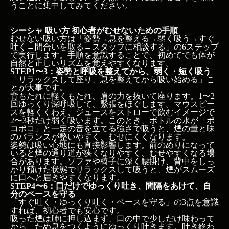
STEP4〜6：口だけでゆっくり吐き、間隔をあけ
うことに集中してみてください。
て、自分のペースを守る
非喫煙者・たばこが苦手な人はどうすればいい？
シーシャ 吸い方 初心者がむせないための手順
よくある質問
むせない吸い方は「姿勢→息を整える→弱く吸う→すぐ
吐く→間合いを取る→スタッフに相談する」の6ステップ
Q1：どれくらいの強さで吸えばいいですか？
で実行します。手順を意識することで、初めてでも体が
Q2：1回に何秒くらい吸えばいいですか？
自然と正しいリズムを覚えやすくなります。
Q3：吸う間隔はどれくらい空けるべきですか？
STEP1〜3：姿勢と呼吸を整えてから、弱く・短く吸う
「リラックスして座り、息を整えてから吸い始める」こ
Q4：煙は肺に入れた方がいいですか？
とが大事です。
Q5：むせてしまうのはなぜですか？
背もたれに軽くもたれ、肩の力を抜いて座ります。1〜2
Q6：吸い方が合っているか不安なときはどうすれば
回ゆっくり深呼吸して、緊張をほぐします。マウスピー
いいですか？
スを軽くくわえ、ジュースをストローで飲むイメージで
Q7：非喫煙者でもシーシャを楽しめますか？
2〜3秒だけ弱く吸います。このとき、ボトルの水が「ポ
Q8：SMOKE EASY CAPONEでは吸い方を教えてく
コポコ」と一定の音を立てる強さで吸うと、煙の量と味
のバランスが整いやすく、むせにくくなります。
れますか？
姿勢は吸い心地にも直接影響します。前のめりになって
Q9：吸いすぎて気分が悪くなったときはどうした
いると煙の通り道が狭くなりやすく、むせやすくなる場
ら？
合があります。ソファや椅子に深く腰掛け、背中をしっ
Q10：一緒に行く友人とペースが違う場合は？
かり預けた状態でリラックスして吸うと、煙がスムーズ
まとめ
に口へと届きやすくなります。
STEP4〜6：口だけでゆっくり吐き、間隔をあけて、自
分のペースを守る
「すぐ吐く・ゆっくり吐く・ペースを守る」の3点を意識
すれば、初心者でも安心です。
吸った煙は肺に押し込まず、口の中で少しだけ味わって
から、ため息をつくようにゆっくり吐きます。吐き終わ