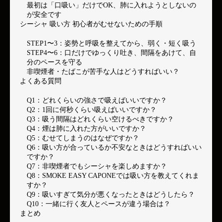
最初は「口吸い」だけでOK、肺に入れようとしないの
が安全です
シーシャ 吸い方 初心者がむせないための手順
STEP1〜3：姿勢と呼吸を整えてから、弱く・短く吸う
STEP4〜6：口だけでゆっくり吐き、間隔をあけて、自
分のペースを守る
非喫煙者・たばこが苦手な人はどうすればいい？
よくある質問
Q1：どれくらいの強さで吸えばいいですか？
Q2：1回に何秒くらい吸えばいいですか？
Q3：吸う間隔はどれくらい空けるべきですか？
Q4：煙は肺に入れた方がいいですか？
Q5：むせてしまうのはなぜですか？
Q6：吸い方が合っているか不安なときはどうすればいい
ですか？
Q7：非喫煙者でもシーシャを楽しめますか？
Q8：SMOKE EASY CAPONEでは吸い方を教えてくれま
すか？
Q9：吸いすぎて気分が悪くなったときはどうしたら？
Q10：一緒に行く友人とペースが違う場合は？
まとめ