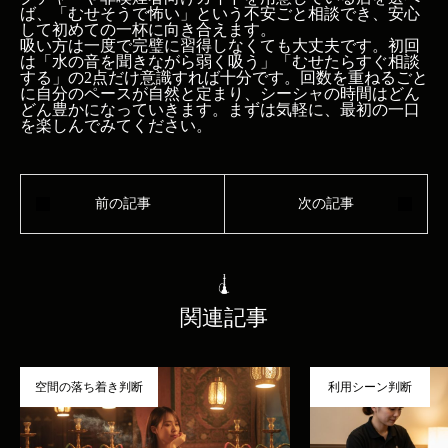
ば、「むせそうで怖い」という不安ごと相談でき、安心
して初めての一杯に向き合えます。
吸い方は一度で完璧に習得しなくても大丈夫です。初回
は「水の音を聞きながら弱く吸う」「むせたらすぐ相談
する」の2点だけ意識すれば十分です。回数を重ねるごと
に自分のペースが自然と定まり、シーシャの時間はどん
どん豊かになっていきます。まずは気軽に、最初の一口
を楽しんでみてください。
関連記事
空間の落ち着き判断
利用シーン判断