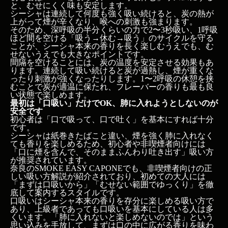
と、むせにくく味も安定します。
シーシャは連続して何度も強く吸い続けると、炭の熱が
上がって煙が辛くなり、喉への刺激も強まります。
そのため、深呼吸の半分くらいの力で2〜3秒吸い、1呼吸
ほど間を空ける「吸う→休む→吸う」のサイクルを守る
ことが、シーシャ本来の香りを長く楽しむうえでも、む
せないうえでも大きなポイントです。
間隔を空けることには、炭の温度を安定させる効果もあ
【この記事のポイント】
ります。連続して吸い続けると炭が過熱し、煙が重くな
今日のおさらい：要点3つ
ったり刺激が強くなったりします。1〜2呼吸の休憩を挟
この記事の結論
むことで炭が適温に保たれ、フレーバーの香りも最も良
い状態で楽しめます。
この記事の結論
最初は「口吸い」だけでOK、肺に入れようとしないのが
安全です
シーシャ 吸い方 初心者は何に気をつければいい？
初心者は「口で吸って、口で吐く」を基本にすれば十分
です。
吸う強さは「水がポコポコ鳴るくらい」がちょうど
シーシャは紙巻きたばこと違い、煙を強く肺に入れなく
良いです
ても香りを楽しめるため、初心者や非喫煙者向けには
吸う時間は「2〜3秒」、1〜2呼吸あけてから次を吸
「口に煙を含んで、そのままふんわり吐き出す」吸い方
が推奨されています。
いましょう
奈良のSMOKE EASY CAPONEでも、非喫煙者向けの正
最初は「口吸い」だけでOK、肺に入れようとしな
しい吸い方解説が紹介されており、初めての大人には
いのが安全です
「まずは口吸いから」「むせない範囲でゆっくり」を徹
シーシャ 吸い方 初心者がむせないための手順
底して案内するスタイルです。
口吸いはシーシャ本来の香りを存分に楽しめる吸い方で
あり、上級者であっても口吸いを基本にしている人は多
STEP1〜3：姿勢と呼吸を整えてから、弱く・短く
くいます。「肺に入れないと楽しめないのでは」という
吸う
思い込みを手放して、まずは口の中に広がる香りを味わ