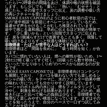
ったら1〜2呼吸分の間隔をあけ、体調や喉の状態を確認
します。もし少しでも「重い」「熱い」「むせそう」と
感じたら、その場でスタッフに伝え、炭の調整や吸い方
の再レクチャーを受けましょう。
SMOKE EASY CAPONEのように初心者歓迎の店では、
この”途中相談”を前提にオペレーションしているため、
遠慮せず声をかけることがむしろ推奨されています。
途中で感じる違和感は、早めに伝えるほど対処が簡単で
す。「少し重いかも」という段階でスタッフに伝えれ
ば、炭を1個減らすだけで改善することも多く、我慢して
吸い続けるよりもずっと快適な体験になります。
非喫煙者・たばこが苦手な人はどうすればいい？
非喫煙者ほど「間隔を長めに」「吸う時間を短く」が合
います。
タバコに慣れていない人は、煙への耐性が低いため、1〜
2秒だけ軽く吸ってすぐ吐く、1回吸ったら数十秒休む、
といった”かなりゆっくりめ”のペースから始めるのが安
全です。
SMOKE EASY CAPONEでは、非喫煙者向けコンテンツ
も展開しており、「タバコを吸わない方でも楽しめるシ
ーシャの吸い方」をテーマに、水のフィルター効果や煙
の味わい方についても分かりやすく説明しています。
シーシャのボトル内の水には、煙をフィルタリングして
冷やし、刺激を和らげる効果があります。このため、紙
巻きたばこと比べて喉への負担は少なく、非喫煙者でも
無理なく楽しみやすい構造になっています。まずはその
ことを知ったうえで、自分のペースで一口ずつ試してみ
ることが大切です。