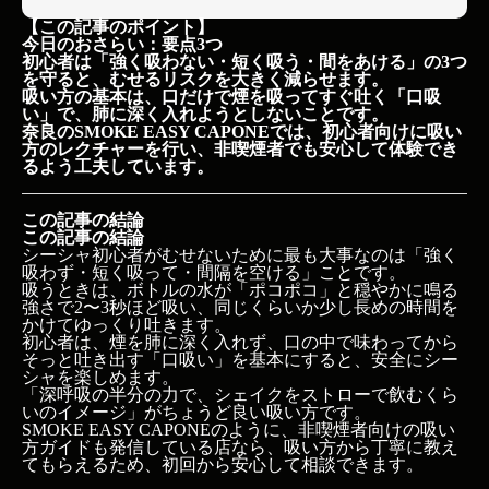
【この記事のポイント】
今日のおさらい：要点3つ
初心者は「強く吸わない・短く吸う・間をあける」の3つ
を守ると、むせるリスクを大きく減らせます。
吸い方の基本は、口だけで煙を吸ってすぐ吐く「口吸
い」で、肺に深く入れようとしないことです。
奈良のSMOKE EASY CAPONEでは、初心者向けに吸い
方のレクチャーを行い、非喫煙者でも安心して体験でき
るよう工夫しています。
この記事の結論
この記事の結論
シーシャ初心者がむせないために最も大事なのは「強く
吸わず・短く吸って・間隔を空ける」ことです。
吸うときは、ボトルの水が「ポコポコ」と穏やかに鳴る
強さで2〜3秒ほど吸い、同じくらいか少し長めの時間を
かけてゆっくり吐きます。
初心者は、煙を肺に深く入れず、口の中で味わってから
そっと吐き出す「口吸い」を基本にすると、安全にシー
シャを楽しめます。
「深呼吸の半分の力で、シェイクをストローで飲むくら
いのイメージ」がちょうど良い吸い方です。
SMOKE EASY CAPONEのように、非喫煙者向けの吸い
方ガイドも発信している店なら、吸い方から丁寧に教え
てもらえるため、初回から安心して相談できます。