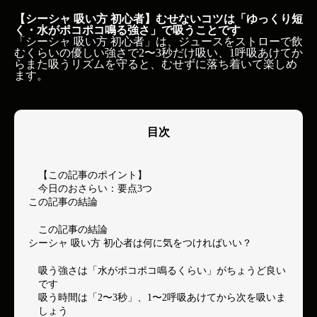
【シーシャ 吸い方 初心者】むせないコツは「ゆっくり短
く・水がポコポコ鳴る強さ」で吸うことです
「シーシャ 吸い方 初心者」は、ジュースをストローで飲
むくらいの優しい強さで2〜3秒だけ吸い、1呼吸あけてか
らまた吸うリズムを守ると、むせずに落ち着いて楽しめ
ます。
目次
【この記事のポイント】
今日のおさらい：要点3つ
この記事の結論
この記事の結論
シーシャ 吸い方 初心者は何に気をつければいい？
吸う強さは「水がポコポコ鳴るくらい」がちょうど良い
です
吸う時間は「2〜3秒」、1〜2呼吸あけてから次を吸いま
しょう