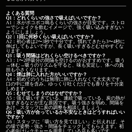
よくある質問
Q1：どれくらいの強さで吸えばいいですか？
A1：水がポコポコ鳴るくらいの強さが目安です。ストロ
ーでシェイクを飲むイメージで、強く吸い込みすぎない
ようにしましょう。
Q2：1回に何秒くらい吸えばいいですか？
A2：初心者は2〜3秒で十分です。慣れてきたら3〜4秒に
伸ばしてもよいですが、長く吸いすぎるとむせやすくな
ります。
Q3：吸う間隔はどれくらい空けるべきですか？
A3：1〜2呼吸分の間隔を空けるのがおすすめです。吸う
→休む→吸うのリズムを守ると、味も安定し、体への負
担も小さくなります。
Q4：煙は肺に入れた方がいいですか？
A4：初めてのうちは無理に肺に入れなくて大丈夫です。
口の中に煙を含み、ゆっくり吐くだけでも香りを十分楽
しめます。
Q5：むせてしまうのはなぜですか？
A5：強く吸いすぎている、連続で吸っている、炭の熱が
強すぎるなどが主な原因です。吸う強さを弱め、間隔を
あけ、スタッフに炭の調整を相談しましょう。
Q6：吸い方が合っているか不安なときはどうすればいい
ですか？
A6：スタッフに「吸い方を見てほしい」と伝えれば、そ
の場で姿勢・強さ・間隔をチェックしてもらえます。初
心者向けレクチャーを用意している店も多いです。