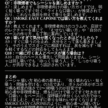
Q7：非喫煙者でもシーシャを楽しめますか？
A7：楽しめます。非喫煙者向けの吸い方ガイドでは、弱
く短く吸ってすぐ吐く「ライトな口吸い」が推奨されて
おり、これなら負担を抑えて香りを楽しめます。
Q8：SMOKE EASY CAPONEでは吸い方を教えてくれま
すか？
A8：教えてくれます。非喫煙者向けのコラムや、店頭で
のレクチャーを通じて、「むせない吸い方」や「自分の
ペースの作り方」を丁寧に案内しています。
Q9：吸いすぎて気分が悪くなったときはどうしたら？
A9：すぐに吸うのを止め、水分をとって落ち着きましょ
う。そのうえでスタッフに相談すれば、炭を減らす・味
を軽くするなどの対応をしてもらえます。
Q10：一緒に行く友人とペースが違う場合は？
A10：自分のペースを優先して問題ありません。シーシ
ャは回し吸いでも「ゆっくり吸う人」と「しっかり吸う
人」が共存できるよう設計されています。
まとめ
シーシャ 吸い方 初心者の基本は、「強く吸わない・短く
吸う・間隔を空ける」の3点であり、ボトルの水がポコポ
コ鳴る程度の強さで2〜3秒吸うのが目安です。
初心者や非喫煙者は、煙を口だけで吸ってすぐ吐き出す
「口吸い」をベースに、深呼吸の半分くらいの力でゆっ
くり楽しむと、むせずに香りを味わいやすくなります。
SMOKE EASY CAPONEのように、初心者への吸い方レ
クチャーや非喫煙者向けガイドを用意している店を選べ