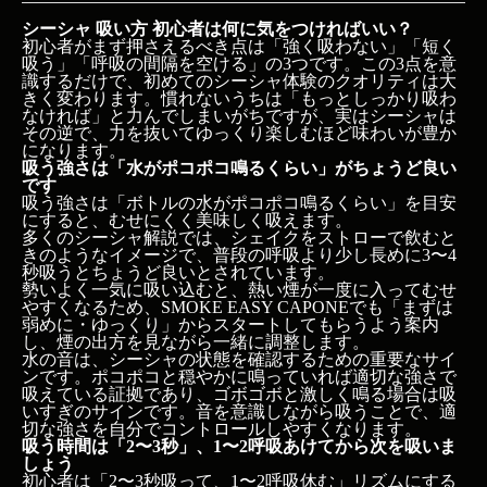
シーシャ 吸い方 初心者は何に気をつければいい？
初心者がまず押さえるべき点は「強く吸わない」「短く
吸う」「呼吸の間隔を空ける」の3つです。この3点を意
識するだけで、初めてのシーシャ体験のクオリティは大
きく変わります。慣れないうちは「もっとしっかり吸わ
なければ」と力んでしまいがちですが、実はシーシャは
その逆で、力を抜いてゆっくり楽しむほど味わいが豊か
になります。
吸う強さは「水がポコポコ鳴るくらい」がちょうど良い
です
吸う強さは「ボトルの水がポコポコ鳴るくらい」を目安
にすると、むせにくく美味しく吸えます。
多くのシーシャ解説では、シェイクをストローで飲むと
きのようなイメージで、普段の呼吸より少し長めに3〜4
秒吸うとちょうど良いとされています。
勢いよく一気に吸い込むと、熱い煙が一度に入ってむせ
やすくなるため、SMOKE EASY CAPONEでも「まずは
弱めに・ゆっくり」からスタートしてもらうよう案内
し、煙の出方を見ながら一緒に調整します。
水の音は、シーシャの状態を確認するための重要なサイ
ンです。ポコポコと穏やかに鳴っていれば適切な強さで
吸えている証拠であり、ゴボゴボと激しく鳴る場合は吸
いすぎのサインです。音を意識しながら吸うことで、適
切な強さを自分でコントロールしやすくなります。
吸う時間は「2〜3秒」、1〜2呼吸あけてから次を吸いま
しょう
初心者は「2〜3秒吸って、1〜2呼吸休む」リズムにする