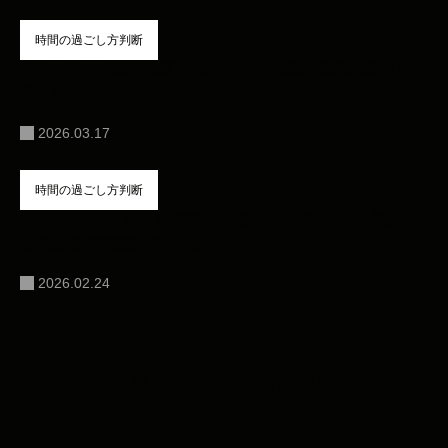
時間の過ごし方判断
【シーシャ 長居 迷惑】店ルールから読む長居の線引きと
正しいマナー
2026.03.17
時間の過ごし方判断
シーシャ ゆっくり 過ごすとはどういうことか ― 満足度
を決める時間設計の考え方
2026.02.24
SMOKE EASY CAPONE