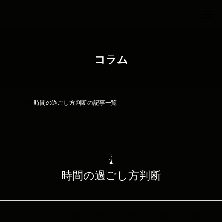
SMOKE EASY CAPONE
コラム
ブログ
時間の過ごし方判断の記事一覧
時間の過ごし方判断
シーシャ
初心者不安判断
利用シーン判断
店選び判断