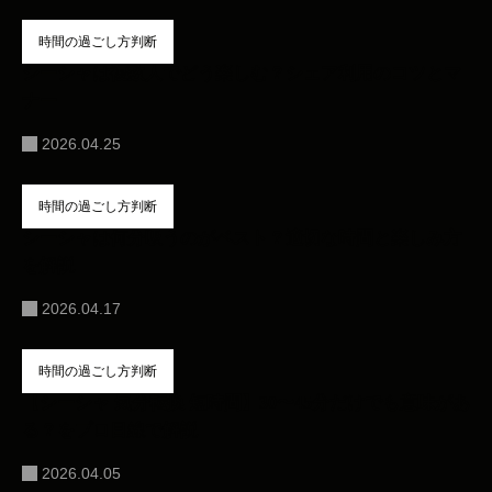
時間の過ごし方判断
シーシャは複数人でどう楽しむ？シェア利用のコツとマ
ナー
2026.04.25
時間の過ごし方判断
シーシャは何分吸うのがベスト？適切な時間と楽しみ方
を解説
2026.04.17
時間の過ごし方判断
【シーシャ 気分転換 短時間】30〜45分だけでも意味があ
る？をプロ目線で解説
2026.04.05